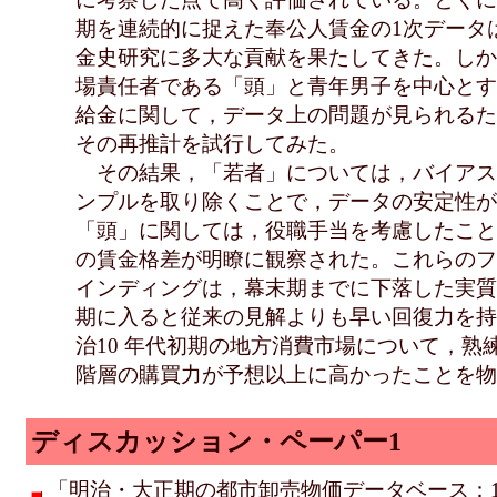
期を連続的に捉えた奉公人賃金の1次データ
金史研究に多大な貢献を果たしてきた。しか
場責任者である「頭」と青年男子を中心とす
給金に関して，データ上の問題が見られるた
その再推計を試行してみた。
その結果，「若者」については，バイアス
ンプルを取り除くことで，データの安定性が
「頭」に関しては，役職手当を考慮したこと
の賃金格差が明瞭に観察された。これらのフ
インディングは，幕末期までに下落した実質
期に入ると従来の見解よりも早い回復力を持
治10 年代初期の地方消費市場について，熟
階層の購買力が予想以上に高かったことを物
ディスカッション・ペーパー1
「明治・大正期の都市卸売物価データベース：188