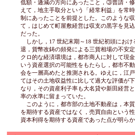
低額・逓減の方向にあったこと，③普請・修
えて，地主手取分という「経常利益」を常時
制にあったことを前提とした。このような収
て，はじめて町屋敷経営は収支の黒字を見込
だった。
しかし，17 世紀末期～18 世紀初頭にお
退，貨幣改鋳の頻発による三貨相場の不安定
クロ的な経済環境は，都市商人に対して現金
いう資産選択の可能性をもたらし，都市不動
会を一層高めたと推測される。ゆえに，江戸
てはその土地収益性に比して過大な評価が下
なり，その資産利子率も大名貸や新田経営と
率の水準に留まっていた。
このように，都市部の土地不動産は，本質
を期待する資産ではなく，売買自由という性
資本利得を期待する資産であった点が明らか