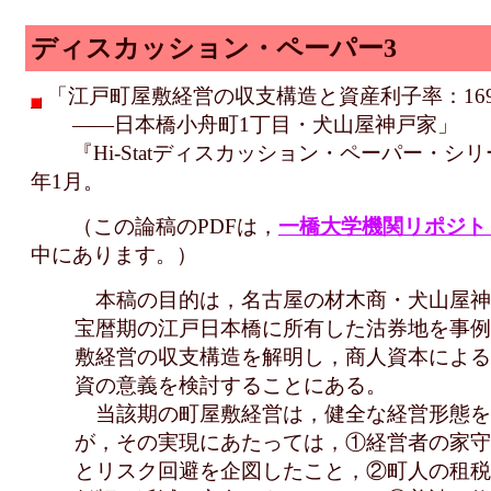
ディスカッション・ペーパー3
「江戸町屋敷経営の収支構造と資産利子率：1695
――日本橋小舟町1丁目・犬山屋神戸家」
『Hi-Statディスカッション・ペーパー・シリーズ』
年1月。
（この論稿のPDFは，
一橋大学機関リポジトリ"
中にあります。）
本稿の目的は，名古屋の材木商・犬山屋神
宝暦期の江戸日本橋に所有した沽券地を事例
敷経営の収支構造を解明し，商人資本による
資の意義を検討することにある。
当該期の町屋敷経営は，健全な経営形態を
が，その実現にあたっては，①経営者の家守
とリスク回避を企図したこと，②町人の租税