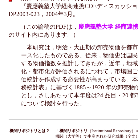
『慶應義塾大学経商連携COEディスカッショ
DP2003-023，2004年3月。
（この論稿のPDFは，
慶應義塾大学 経商連携
のサイト内にあります。）
本研究は，明治・大正期の卸売物価を都市
ース化したものである。従来，物価史は国民
する物価指数を推計してきたが，近年，地域
化・都市化が評価されるにつれて，市場圏ご
価統計を作成する必要性が高まっている。本
務統計表』に基づく1885～1920 年の卸売
とし，さしあたって本年度は24 品目・20 
について検討を行った。
機関リポジトリとは？
「
機関リポジトリ
（Institutional Repositor
機関（大学等）で生産された研究成果（全文