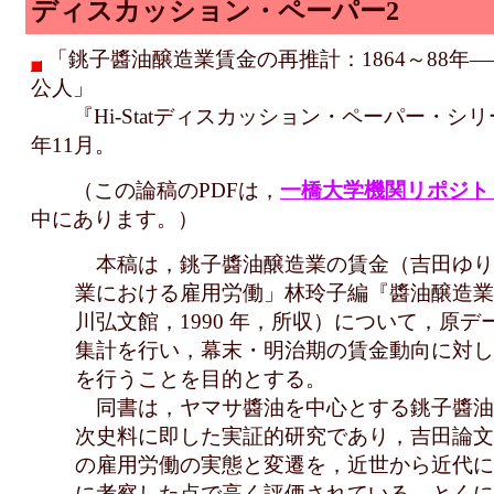
ディスカッション・ペーパー2
「銚子醬油醸造業賃金の再推計：1864～88年
公人」
『Hi-Statディスカッション・ペーパー・シリーズ』
年11月。
（この論稿のPDFは，
一橋大学機関リポジトリ"
中にあります。）
本稿は，銚子醬油醸造業の賃金（吉田ゆり
業における雇用労働」林玲子編『醬油醸造業
川弘文館，1990 年，所収）について，原
集計を行い，幕末・明治期の賃金動向に対し
を行うことを目的とする。
同書は，ヤマサ醬油を中心とする銚子醬油
次史料に即した実証的研究であり，吉田論文
の雇用労働の実態と変遷を，近世から近代に
に考察した点で高く評価されている。とくに