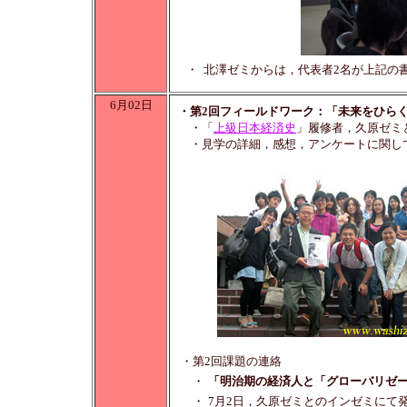
・
北澤ゼミからは，代表者2名が上記の
6月02日
・第2回フィールドワーク：「未来をひら
・「
上級日本経済史
」履修者，久原ゼミ
・見学の詳細，感想，アンケートに関し
・第2回課題の連絡
・
「明治期の経済人と「グローバリゼ
・
7月2日，久原ゼミとのインゼミにて