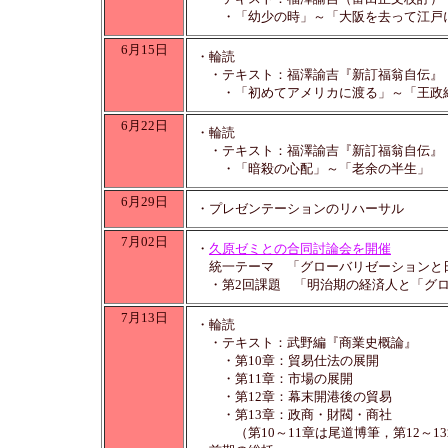
・「幼少の時」～「大阪を去って江戸
6月15日
・輪読
・テキスト：福澤諭吉『新訂福翁自伝』
・「初めてアメリカに渡る」～「王政
6月22日
・輪読
・テキスト：福澤諭吉『新訂福翁自伝』
・「暗殺の心配」～「老余の半生」
6月29日
・プレゼンテーションのリハーサル
7月02日
・
久原ゼミとの合同討論会を開催
統一テーマ 「グローバリゼーションと
・第2回課題 「明治期の経済人と「グロ
7月13日
・輪読
・テキスト：武野編『商業史概論』
・第10章：貿易仕法の展開
・第11章：市場の展開
・第12章：幕末開港後の貿易
・第13章：政商・財閥・商社
（第10～11章は尾道博筆，第12～1