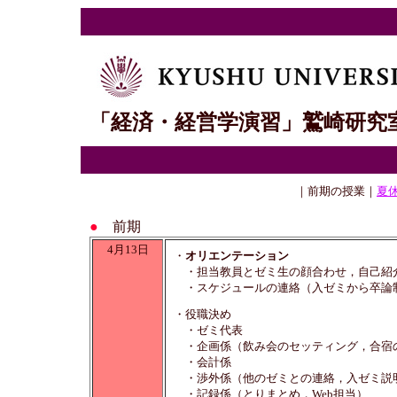
「経済・経営学演習」鷲崎研究室
｜前期の授業｜
夏
●
前期
4月13日
・
オリエンテーション
・担当教員とゼミ生の顔合わせ，自己紹
・スケジュールの連絡（入ゼミから卒論
・役職決め
・ゼミ代表
・企画係（飲み会のセッティング，合宿
・会計係
・渉外係（他のゼミとの連絡，入ゼミ説
・記録係（とりまとめ，Web担当）