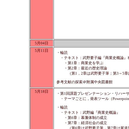
5月04日
5月11日
・輪読
・テキスト：武野要子編『商業史概論』有斐
・第1章：商業史を学ぶ
・第2章：最近の歴史理論
（第1，2章は武野要子筆；第3～5章
参考文献の探索＠附属中央図書館
5月18日
・第1回課題プレゼンテーション・リハー
・テーマごとに，発表ツール（Powerpo
・輪読
・テキスト：武野編『商業史概論』
・第6章：幕藩体制の成立
・第7章：経済社会の成立
（第6章は武野要子筆，第7章は尾道博