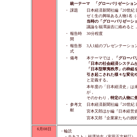
統一テーマ 「グローバリゼーショ
・
課題
日本経済新聞社編『20世紀
ゼミ生の興味ある人物1名
当時の「グローバリゼーシ
議論を福澤諭吉に絡めると
・
報告時
30分程度
間
・
報告形
3人1組のプレゼンテーショ
式
・
備考
本テーマでは，
「グローバ
「日本の社会経済システム
「日本型華夷秩序」の枠組
引き起こされた様々な変化
と定義する。
本年度の「日本経済史」は
が，
そのかわり，
特定の人物に
・
参考文
日本経済新聞社編『20世紀 
献
宮本又郎ほか編『日本経営史
宮本又郎『企業家たちの挑戦
6月08日
・輪読
・テキスト：福澤諭吉（富田正文校訂）『