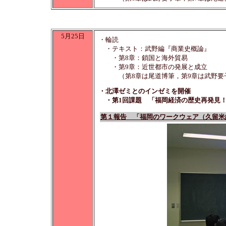
5月25日
・輪読
・テキスト：武野編『商業史概論』
・第8章：鎖国と海外貿易
・第9章：近世都市の発展と成立
（第8章は尾道博筆，第9章は武野要
・北澤ゼミとのインゼミを開催
・第1回課題 「福岡経済の歴史再発見！
第１報告 「福岡のワークウェア（久留米