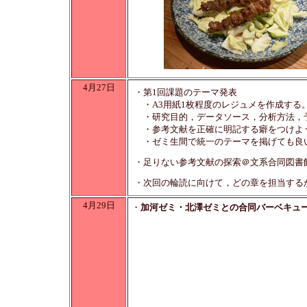
4月27日
・第1回課題のテーマ発表
・A3用紙1枚程度のレジュメを作成する
・研究目的，データソース，分析方法，
・参考文献を正確に明記する癖をつけよ
・ゼミ生間で統一のテーマを掲げても良
・足りない参考文献の探索＠文系合同図書
・次回の輪読に向けて，どの章を担当する
4月29日
・
加河ゼミ・北澤ゼミとの合同バーベキュ