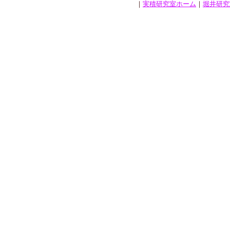
｜
実積研究室ホーム
｜
堀井研究