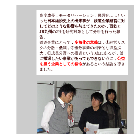
高度成長，モータリゼーション，民営化……とい
った
日本経済史上の出来事
が，
鉄道企業経営に対
してどのような影響を与えてきたのか
，
西鉄
と
JR九州
の2社を研究対象として分析を行った報
告。
鉄道企業にとって，
多角化の意義
は，①経営リス
クの分散・低減，②複数事業の相乗的な収益拡
大，③成長分野への投資という3点にあるが，仮
に
撤退したい事業があってもできない
点に，
公益
を担う企業としての宿命
があるという結論を導き
ました。