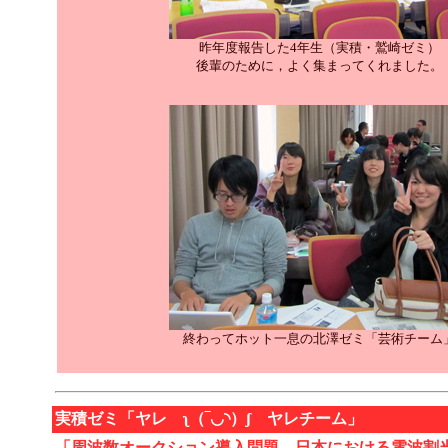
昨年度報告した4年生（実積・鷲崎ゼミ）
後輩のために，よく集まってくれました。
終わってホット一息の北澤ゼミ「芸術チーム
実積ゼミ「ヤレ ʅ（‾◡◝）ʃ ヤレチーム」
「周波数オークション導入問題 日本における電波割