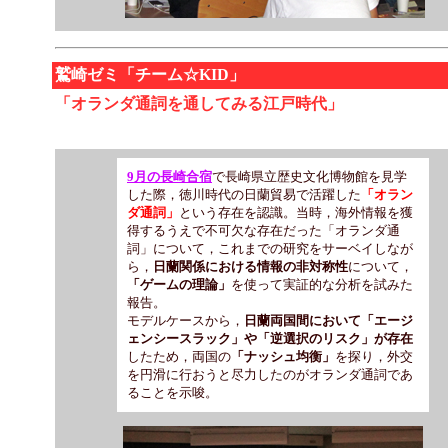
鷲崎ゼミ「チーム☆KID」
「オランダ通詞を通してみる江戸時代」
9月の長崎合宿
で長崎県立歴史文化博物館を見学
した際，徳川時代の日蘭貿易で活躍した
「オラン
ダ通詞」
という存在を認識。当時，海外情報を獲
得するうえで不可欠な存在だった「オランダ通
詞」について，これまでの研究をサーベイしなが
ら，
日蘭関係における情報の非対称性
について，
「ゲームの理論」
を使って実証的な分析を試みた
報告。
モデルケースから，
日蘭両国間において「エージ
ェンシースラック」や「逆選択のリスク」が存在
したため，両国の
「ナッシュ均衡」
を探り，外交
を円滑に行おうと尽力したのがオランダ通詞であ
ることを示唆。