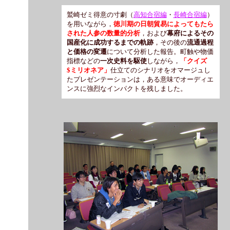
鷲崎ゼミ得意の寸劇（
高知合宿編
・
長崎合宿編
）
を用いながら，
徳川期の日朝貿易によってもたら
された人参の数量的分析
，および
幕府によるその
国産化に成功するまでの軌跡
，その後の
流通過程
と価格の変遷
について分析した報告。町触や物価
指標などの
一次史料を駆使
しながら，
「クイズ
$ミリオネア」
仕立てのシナリオをオマージュし
たプレゼンテーションは，ある意味でオーディエ
ンスに強烈なインパクトを残しました。