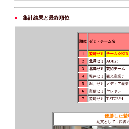
●
集計結果と最終順位
順位
ゼミ・チーム名
1
鷲崎ゼミ
チーム☆KID
2
北澤ゼミ
AOH25
3
北澤ゼミ
芸術チーム
4
堀井ゼミ
観光産業チー
5
堀井ゼミ
メディア産業
6
実積ゼミ
ヤレヤレ
7
鷲崎ゼミ
T-STORY4
優勝した鷲
副賞として，図書カ