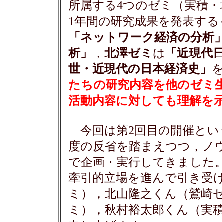
所属する4つのゼミ（実積
1年間の研究成果を発表す
「ネットワーク経済の分析
析」
，
北澤ゼミ
は
「近現代
世・近現代の日本経済史」
たちの研究内容を他のゼミ
活動内容に対しても理解を
今回は第2回目の開催とい
度の反省を踏まえつつ，ノ
で企画・実行してきました
牽引的立場を進んで引き受
ミ），北山隆之くん（鷲崎
ミ），秋村裕太郎くん（実