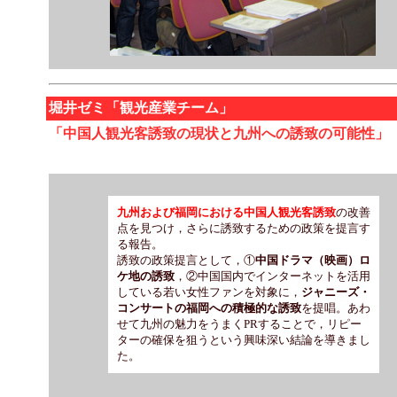
堀井ゼミ「観光産業チーム」
「中国人観光客誘致の現状と九州への誘致の可能性」
九州および福岡における中国人観光客誘致
の改善
点を見つけ，さらに誘致するための政策を提言す
る報告。
誘致の政策提言として，①
中国ドラマ（映画）ロ
ケ地の誘致
，②中国国内でインターネットを活用
している若い女性ファンを対象に，
ジャニーズ・
コンサートの福岡への積極的な誘致
を提唱。あわ
せて九州の魅力をうまくPRすることで，リピー
ターの確保を狙うという興味深い結論を導きまし
た。