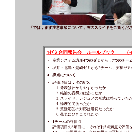
「では，まず注意事項について，右のスライドをご覧くだ
4ゼミ合同報告会 ルールブック （
・
産業システム講座
4つのゼミ
から，
7つのチー
・
堀井・北澤・鷲崎ゼミから2チーム，実積ゼミ
●
採点について
・
評価項目は，次の6つ。
1. 発表はわかりやすかったか
2. 結論の説得力はあったか
3. スライド、レジュメの形式は整っていた
4. 論理的であったか
5. 質疑応答の対応は適切だったか
6. 発表にひきこまれたか
・
1チームの評価点
評価項目の6項目に，それぞれ5点満点で評価を