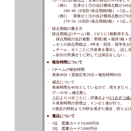
1チームの評価点は，全体の得点の平均をとり
（例1） 北澤ゼミ①の合計獲得点数が240
240÷48（6項目×採点用紙8枚）＝5点
（例2） 実積ゼミ①の合計獲得点数が270
270÷54（6項目×採点用紙9枚）＝5点
・
採点用紙の書き方
採点用紙は1チーム1枚，1ゼミに1枚配布する
採点用紙の合計枚数：実積2枚＋堀井3枚＋北
→ゼミの採点用紙は，4年生・院生・留学生が
→チーム，ゼミごとに代表者を選出し，話し
→自分の所属ゼミに対しては採点をしない。
●
報告時間について
・
1チームの報告時間
発表40分＋質疑応答20分＝報告時間60分
・
減点について
発表時間を40分としているので，長すぎたり
37～41分→減点無し
上記より±1分ごとに，評価点より
0.1点ずつ減
※発表時間の管理は，インゼミ係が行う。
※規定の時刻より30秒を過ぎた場合，切り上げる
●
賞品について
・
1位 図書カード10,000円分
2位 図書カード5,000円分