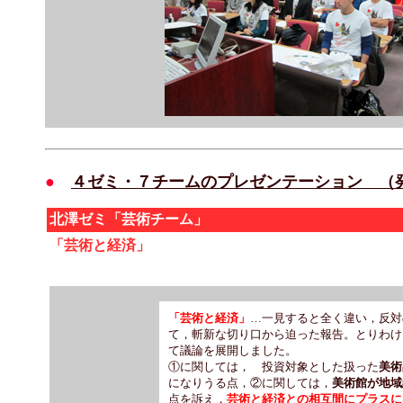
●
４ゼミ・７チームのプレゼンテーション （
北澤ゼミ「芸術チーム」
「芸術と経済」
「芸術と経済」
…一見すると全く違い，反対
て，斬新な切り口から迫った報告。とりわけ
て議論を展開しました。
①に関しては， 投資対象とした扱った
美術
になりうる点，②に関しては，
美術館が地域
点を訴え，
芸術と経済との相互間にプラスに