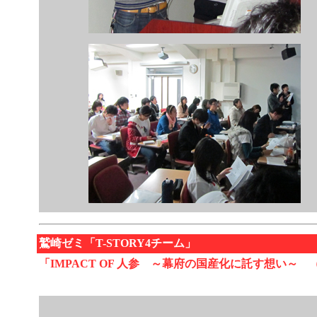
鷲崎ゼミ「T-STORY4チーム」
「IMPACT OF 人参 ～幕府の国産化に託す想い～ （1