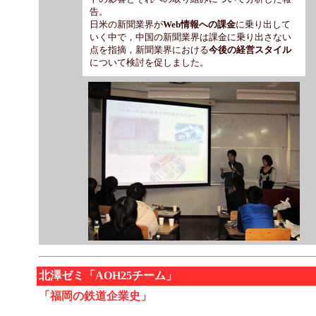
告。
日米の新聞業界が
Web情報への課金
に乗り出して
いく中で，中国の新聞業界は課金に乗り出さない
点を指摘，新聞業界における
今後の経営スタイル
について検討を促しました。
北澤ゼミ「AOH25チーム」
「福岡の鉄道企業史」