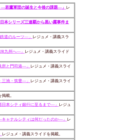
 ―若鷹軍団の誕生と今後の課題―」
レ
―日本シリーズ三連覇から黒い霧事件ま
本鉄道のルーツ―」
レジュメ・講義スラ
JR九州へ―」
レジュメ・講義スライド
鉄所と門司港―」
レジュメ・講義スライ
・三池・筑豊―」
レジュメ・講義スライ
を掲載。
西日本シティ銀行に至るまで―」
レジュ
―キャナルシティは何だったのか―」
レ
」
レジュメ・講義スライドを掲載。