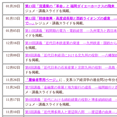
01月20日
第13回「流通業の「革命」と 福岡ダイエーホークスの飛来
ジュメ・講義スライドを掲載。
01月13日
第12回「戦後復興・高度成長期と西鉄ライオンズの盛衰 
で―」
レジュメ・講義スライドを掲載。
01月05日
第11回講義「戦間期の電力・電鉄経営 ―九州電力と西日
イドを掲載。
12月16日
第10回講義「近代日本鉄道業の発達 ―九州鉄道・国鉄から
を掲載。
12月09日
第9回講義「近代日本経済における北九州の役割 ―八幡製
ドを掲載。
12月02日
第8回講義「近代日本の石炭産業と北部九州の役割 ―高島
ドを掲載。
11月26日
「履修者専用ページ」
に，文系コア経済学の過去問2か年分
11月24日
第7回講義「金融業の発展と地方銀行の成長 ―福岡銀行と
メ・講義スライドを掲載。
11月17日
第6回講義「近代における綿紡績業の役割と博多絹綿紡績 
ジュメ・講義スライドを掲載。
11月10日
第5回講義「近代博多商人と渡辺與八郎 ―渡辺通の由来―