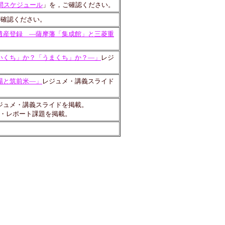
間スケジュール
」を，ご確認ください。
ご確認ください。
遺産登録 ―薩摩藩「集成館」と三菱重
いくち」か？「うまくち」か？―」
レジ
場と筑前米―」
レジュメ・講義スライド
ジュメ・講義スライドを掲載。
・レポート課題を掲載。