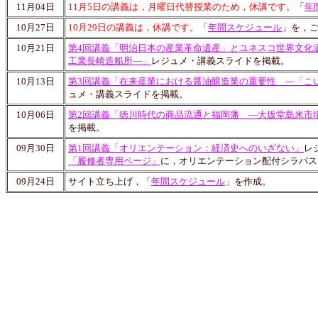
11月04日
11月5日の講義は，月曜日代替授業のため，休講です。
「
年
10月27日
10月29日の講義は，休講です。
「
年間スケジュール
」を，
10月21日
第4回講義「明治日本の産業革命遺産」とユネスコ世界文化
工業長崎造船所―」
レジュメ・講義スライドを掲載。
10月13日
第3回講義「在来産業における醤油醸造業の重要性 ―「こ
ュメ・講義スライドを掲載。
10月06日
第2回講義「徳川時代の商品流通と福岡藩 ―大坂堂島米市
を掲載。
09月30日
第1回講義「オリエンテーション：経済史へのいざない」
レ
「履修者専用ページ」
に，オリエンテーション配付シラバス
09月24日
サイト立ち上げ，「
年間スケジュール
」を作成。